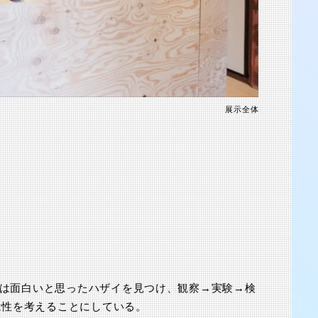
2025.8.23-31
展示全体
渋谷 つかえそう展
2025.8.23-31
しては面白いと思ったハザイを見つけ、観察→実験→検
能性を考えることにしている。