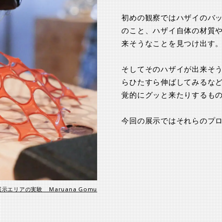
初めの観察ではハザイのバ
のこと、ハザイ自体の材質
来そうなことを見つけ出す
そしてそのハザイが出来そ
らひたすら伸ばしてみるな
覚的にグッと来たりするも
今回の展示ではそれらのプ
展示エリアの実験 _ Maruana Gomu